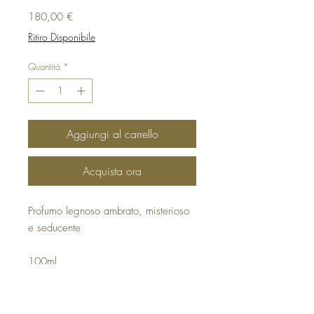
Prezzo
180,00 €
Ritiro Disponibile
Quantità
*
Aggiungi al carrello
Acquista ora
Profumo legnoso ambrato, misterioso
e seducente
100ml