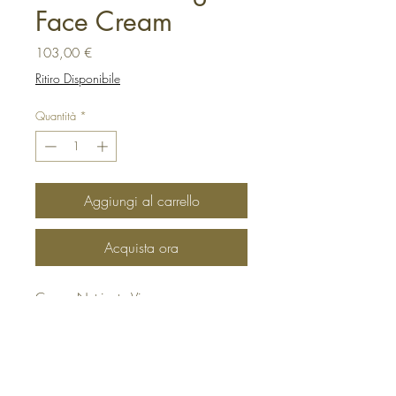
Face Cream
Prezzo
103,00 €
Ritiro Disponibile
Quantità
*
Aggiungi al carrello
Acquista ora
Crema Nutriente Viso