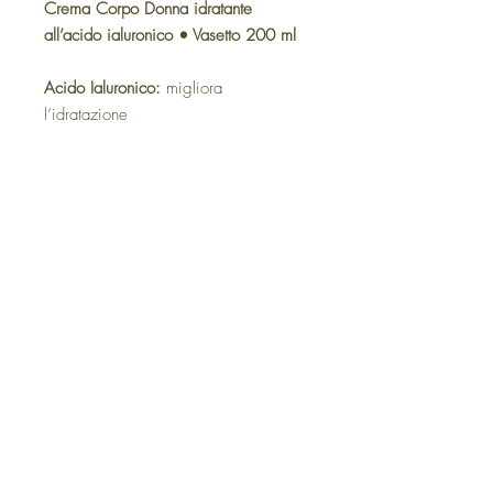
Crema Corpo Donna idratante
all’acido ialuronico • Vasetto 200 ml
Acido Ialuronico:
migliora
l’idratazione
Fitosfingosine e mix di
Ceramidi:
rinforzo della barriera
lipidica
Senza Parabeni
aggiungi al carrello
Privacy Policy
Cookie Policy