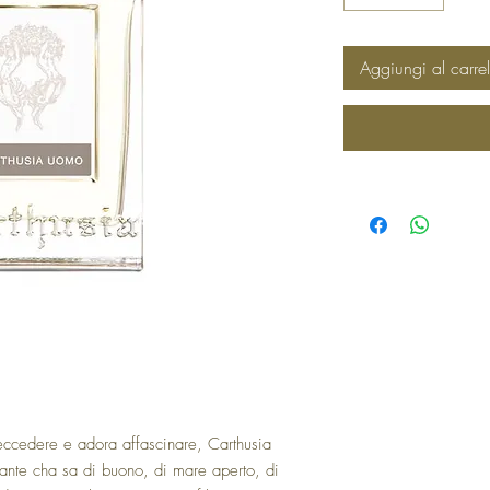
Aggiungi al carrel
ccedere e adora affascinare, Carthusia
nte cha sa di buono, di mare aperto, di