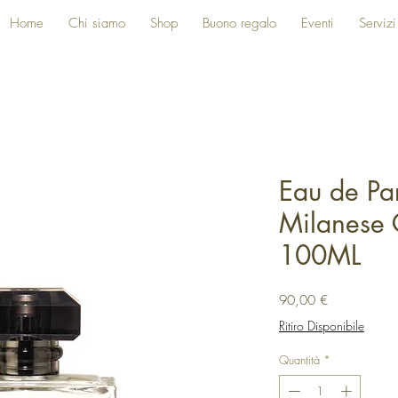
Home
Chi siamo
Shop
Buono regalo
Eventi
Servizi
Eau de Pa
Milanese 
100ML
Prezzo
90,00 €
Ritiro Disponibile
Quantità
*