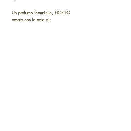
Un profumo femminile, FIORITO
creato con le note di:
di fiori:
arancio, mirto, gardenia e
gelsomino
di mare:
cisto marino
di legni:
macchia mediterranea
Privacy Policy
Cookie Policy