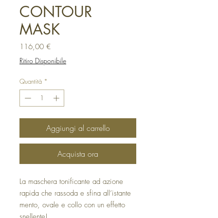
CONTOUR
MASK
Prezzo
116,00 €
Ritiro Disponibile
Quantità
*
Aggiungi al carrello
Acquista ora
La maschera tonificante ad azione
rapida che rassoda e sfina all’istante
mento, ovale e collo con un effetto
snellente!