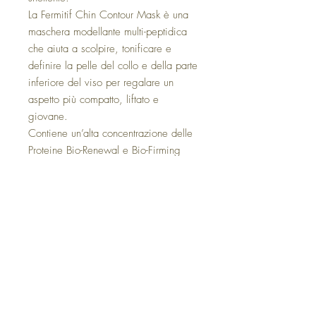
La Fermitif Chin Contour Mask è una
maschera modellante multi-peptidica
che aiuta a scolpire, tonificare e
definire la pelle del collo e della parte
inferiore del viso per regalare un
aspetto più compatto, liftato e
giovane.
Contiene un’alta concentrazione delle
Proteine Bio-Renewal e Bio-Firming
oltre al Contouring Peptide Complex e
all’acido ialuronico. Insieme questi
principi attivi vengono assorbiti dalla
pelle e penetrano a fondo per
rinnovare, levigare e idratare –
migliorando l’elasticità della pelle e
riducendo le rughe e i segni.