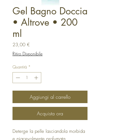
Gel Bagno Doccia
• Altrove • 200
ml
Prezzo
23,00 €
Ritiro Disponibile
Quantità
*
Aggiungi al carrello
Acquista ora
Deterge la pelle lasciandola morbida
e piacevolmente profumata,