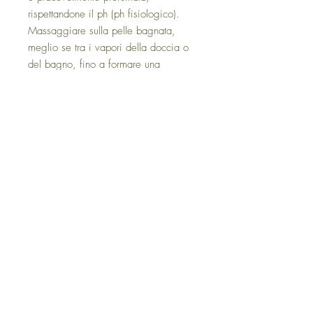
rispettandone il ph (ph fisiologico).
Massaggiare sulla pelle bagnata,
meglio se tra i vapori della doccia o
del bagno, fino a formare una
delicata e morbida schiuma.
Risciacquare abbondantemente.
Consigliata da sola o in abbinamento
alla fragranza e agli altri prodotti
della linea bagno.
Privacy Policy
Cookie Policy