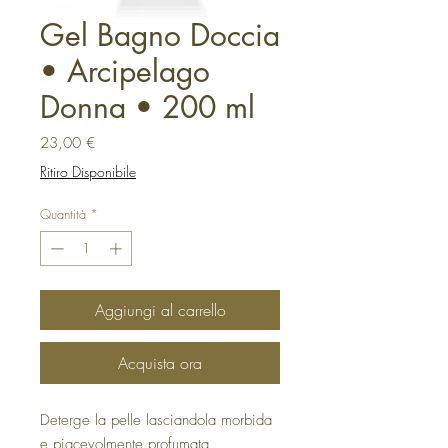
Gel Bagno Doccia
• Arcipelago
Donna • 200 ml
Prezzo
23,00 €
Ritiro Disponibile
Quantità
*
Aggiungi al carrello
Acquista ora
Deterge la pelle lasciandola morbida
e piacevolmente profumata,