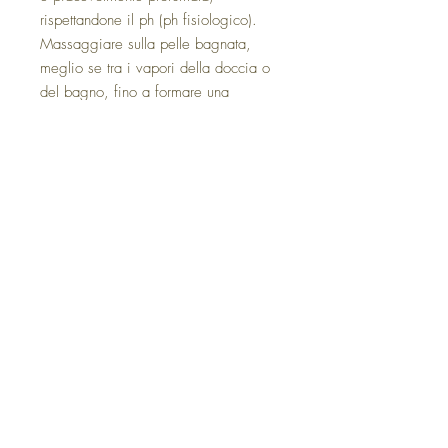
rispettandone il ph (ph fisiologico).
Massaggiare sulla pelle bagnata,
meglio se tra i vapori della doccia o
del bagno, fino a formare una
delicata e morbida schiuma.
Risciacquare abbondantemente.
Consigliata da sola o in abbinamento
alla fragranza e agli altri prodotti
della linea bagno.
Privacy Policy
Cookie Policy