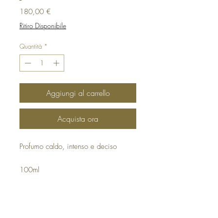
Prezzo
180,00 €
Ritiro Disponibile
Quantità
*
Aggiungi al carrello
Acquista ora
Profumo caldo, intenso e deciso
100ml