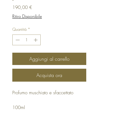
Prezzo
190,00 €
Ritiro Disponibile
Quantità
*
Aggiungi al carrello
Acquista ora
Profumo muschiato e sfaccettato
100ml