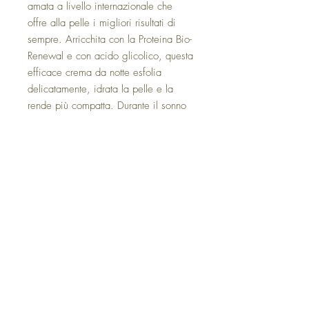
amata a livello internazionale che
offre alla pelle i migliori risultati di
sempre. Arricchita con la Proteina Bio-
Renewal e con acido glicolico, questa
efficace crema da notte esfolia
delicatamente, idrata la pelle e la
rende più compatta. Durante il sonno
aiuta a eliminare le imperfezioni e
riduce visibilmente l’aspetto di segni e
delle rughe. Ti sveglierai con una
pelle più fresca e più giovane.
50ml