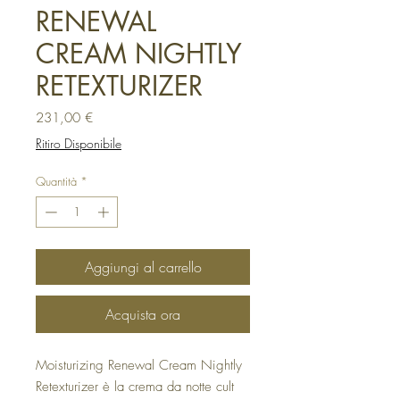
RENEWAL
CREAM NIGHTLY
RETEXTURIZER
Prezzo
231,00 €
Ritiro Disponibile
Quantità
*
Aggiungi al carrello
Acquista ora
Moisturizing Renewal Cream Nightly
Retexturizer è la crema da notte cult