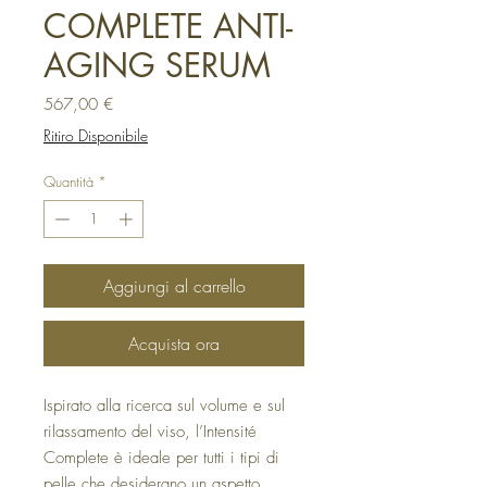
COMPLETE ANTI-
AGING SERUM
Prezzo
567,00 €
Ritiro Disponibile
Quantità
*
Aggiungi al carrello
Acquista ora
Ispirato alla ricerca sul volume e sul
rilassamento del viso, l’Intensité
Complete è ideale per tutti i tipi di
pelle che desiderano un aspetto