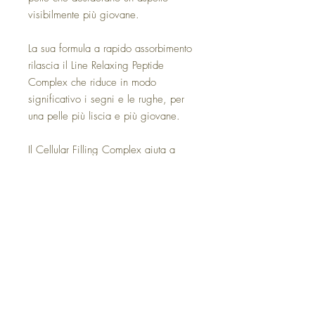
visibilmente più giovane.
La sua formula a rapido assorbimento
rilascia il Line Relaxing Peptide
Complex che riduce in modo
significativo i segni e le rughe, per
una pelle più liscia e più giovane.
Il Cellular Filling Complex aiuta a
ristabilire i volumi del viso, a
rimpolpare e a rimodellare i contorni
della pelle. La Proteina Bio-Renewal
contribuisce a ripristinare il
rinnovamento della pelle.
30ml