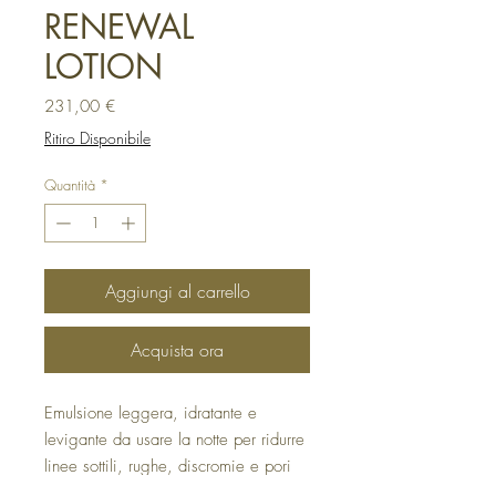
RENEWAL
LOTION
Prezzo
231,00 €
Ritiro Disponibile
Quantità
*
Aggiungi al carrello
Acquista ora
Emulsione leggera, idratante e
levigante da usare la notte per ridurre
linee sottili, rughe, discromie e pori
dilatati.