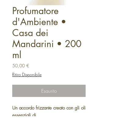
Profumatore
d'Ambiente •
Casa dei
Mandarini • 200
ml
Prezzo
50,00 €
Ritiro Disponibile
Esaurito
Un accordo frizzante creato con gli oli
essenziali di
mandarino, cisto, elicriso, gelsomino
e legni di ulivo.