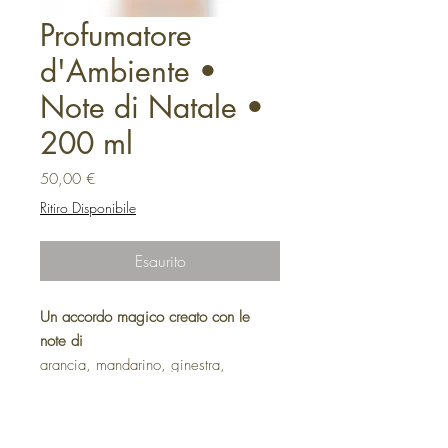
Profumatore
d'Ambiente •
Note di Natale •
200 ml
Prezzo
50,00 €
Ritiro Disponibile
Esaurito
Un accordo magico creato con le
note di
arancia, mandarino, ginestra,
gelsomino, miele, cannella, noce e
legni di macchia mediterranea.