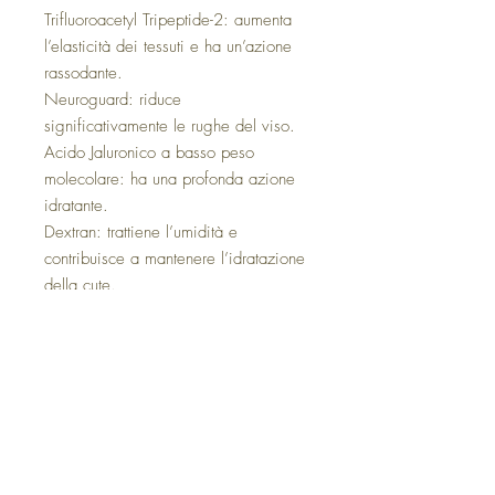
Trifluoroacetyl Tripeptide-2: aumenta
l’elasticità dei tessuti e ha un’azione
rassodante.
Neuroguard: riduce
significativamente le rughe del viso.
Acido Jaluronico a basso peso
molecolare: ha una profonda azione
idratante.
Dextran: trattiene l’umidità e
contribuisce a mantenere l’idratazione
della cute.
Acqua di Fiordaliso: rinfresca la pelle
e purifica l’epidermide.
IDEALE PER VISO, CONTORNO
OCCHI, ZONA PALPEBRALE, ZONA
LABIALE SUPERIORE E DECOLLETÉ.
ADATTO A TUTTI I TIPI DI PELLE
QUESTO SIERO NON CONTIENE: