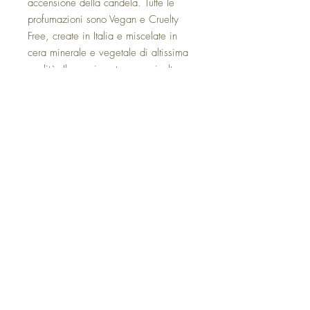
accensione della candela. Tutte le
profumazioni sono Vegan e Cruelty
Free, create in Italia e miscelate in
cera minerale e vegetale di altissima
qualità. Il vaso in vetro nero, inoltre,
preserva la durata delle preziose
fragranze per tutta la durata di vita
della candela.
Preziose fragranze di alta
profumeria
Etichette incise in foglia dorata
Bicchiere in vetro nero per
mantenere intatta la profumazione
Stoppino in cotone naturale al
100%
Durata: oltre 60 ore
Peso netto: 8.5 OZ (250gr)