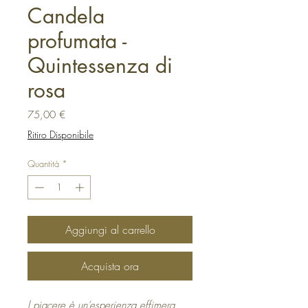
Candela
profumata -
Quintessenza di
rosa
Prezzo
75,00 €
Ritiro Disponibile
Quantità
*
Aggiungi al carrello
Acquista ora
l piacere è un’esperienza effimera,