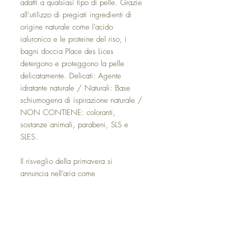
adatti a qualsiasi tipo di pelle. Grazie
all’utilizzo di pregiati ingredienti di
origine naturale come l’acido
ialuronico e le proteine del riso, i
bagni doccia Place des Lices
detergono e proteggono la pelle
delicatamente. Delicati: Agente
idratante naturale / Naturali: Base
schiumogena di ispirazione naturale /
NON CONTIENE: coloranti,
sostanze animali, parabeni, SLS e
SLES.
Il risveglio della primavera si
annuncia nell’aria come
un’impercettibile pioggia che irrora
l’atmosfera, sfiorando con tocco
delicato i fiori che sbocciano di
desiderio, colorando il paesaggio